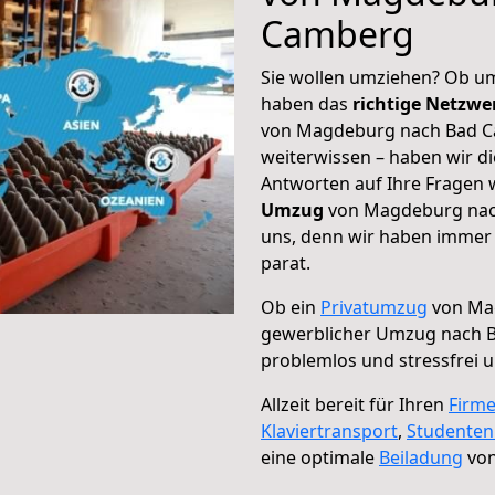
Camberg
Sie wollen umziehen? Ob um
haben das
richtige Netzw
von Magdeburg nach Bad Ca
weiterwissen – haben wir di
Antworten auf Ihre Fragen 
Umzug
von Magdeburg nach
uns, denn wir haben immer 
parat.
Ob ein
Privatumzug
von Ma
gewerblicher Umzug nach 
problemlos und stressfrei 
Allzeit bereit für Ihren
Firm
Klaviertransport
,
Studente
eine optimale
Beiladung
von