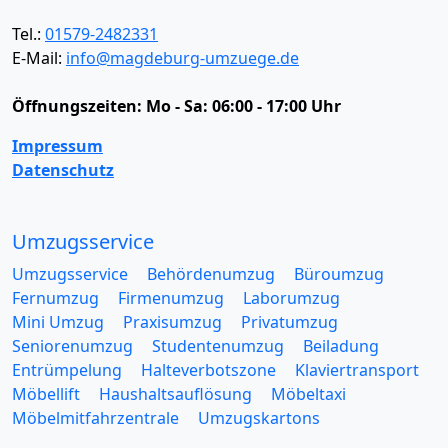
Tel.:
01579-2482331
E-Mail:
info@magdeburg-umzuege.de
Öffnungszeiten:
Mo - Sa: 06:00 - 17:00 Uhr
Impressum
Datenschutz
Umzugsservice
Umzugsservice
Behördenumzug
Büroumzug
Fernumzug
Firmenumzug
Laborumzug
Mini Umzug
Praxisumzug
Privatumzug
Seniorenumzug
Studentenumzug
Beiladung
Entrümpelung
Halteverbotszone
Klaviertransport
Möbellift
Haushaltsauflösung
Möbeltaxi
Möbelmitfahrzentrale
Umzugskartons