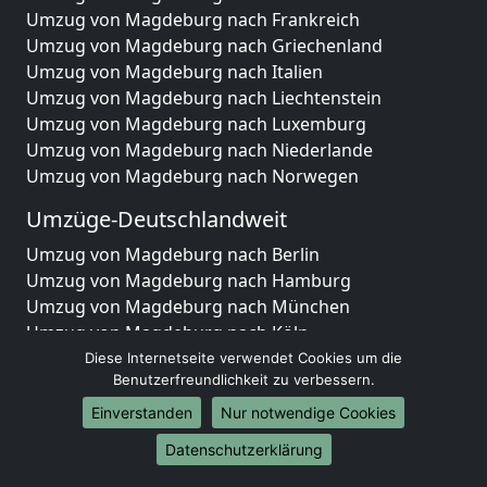
Umzug von Magdeburg nach Frankreich
Umzug von Magdeburg nach Griechenland
Umzug von Magdeburg nach Italien
Umzug von Magdeburg nach Liechtenstein
Umzug von Magdeburg nach Luxemburg
Umzug von Magdeburg nach Niederlande
Umzug von Magdeburg nach Norwegen
Umzüge-Deutschlandweit
Umzug von Magdeburg nach Berlin
Umzug von Magdeburg nach Hamburg
Umzug von Magdeburg nach München
Umzug von Magdeburg nach Köln
Umzug von Magdeburg nach Frankfurt am Main
Diese Internetseite verwendet Cookies um die
Benutzerfreundlichkeit zu verbessern.
Umzug von Magdeburg nach Stuttgart
Umzug von Magdeburg nach Düsseldorf
Einverstanden
Nur notwendige Cookies
Umzug von Magdeburg nach Leipzig
Datenschutzerklärung
Umzug von Magdeburg nach Dortmund