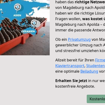
haben das
richtige Netzw
von Magdeburg nach Apolda 
haben wir die richtige Lösu
Fragen wollen,
was kostet
Magdeburg nach Apolda – da
immer die passende Antwort
Ob ein
Privatumzug
von Mag
gewerblicher Umzug nach 
und stressfrei umziehen kö
Allzeit bereit für Ihren
Firm
Klaviertransport
,
Studente
eine optimale
Beiladung
von
Erhalten Sie jetzt
in nur we
kostenfreie Angebote.
Kostenlo