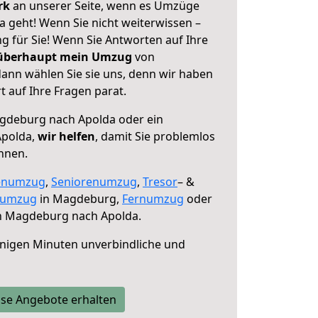
erk
an unserer Seite, wenn es Umzüge
geht! Wenn Sie nicht weiterwissen –
ng für Sie! Wenn Sie Antworten auf Ihre
 überhaupt mein Umzug
von
nn wählen Sie sie uns, denn wir haben
 auf Ihre Fragen parat.
deburg nach Apolda oder ein
Apolda,
wir helfen
, damit Sie problemlos
nnen.
enumzug
,
Seniorenumzug
,
Tresor
– &
numzug
in Magdeburg,
Fernumzug
oder
 Magdeburg nach Apolda.
nigen Minuten unverbindliche und
se Angebote erhalten