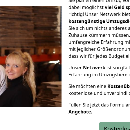
Sie planen einen Umzug v
dabei möglichst
viel Geld 
richtig! Unser Netzwerk bi
kostengünstige Umzugsdi
Sie sich um nichts anderes 
Zuhause kümmern müssen. W
umfangreiche Erfahrung m
mit jeglicher Größenordnun
dass wir für jedes Budget 
Unser
Netzwerk
ist sorgfäl
Erfahrung im Umzugsberei
Sie möchten eine
Kostenüb
kostenlose und unverbindli
Füllen Sie jetzt das Formula
Angebote.
Kostenlos