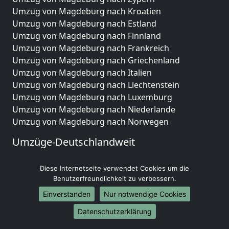
Umzug von Magdeburg nach Kroatien
Umzug von Magdeburg nach Estland
Umzug von Magdeburg nach Finnland
Umzug von Magdeburg nach Frankreich
Umzug von Magdeburg nach Griechenland
Umzug von Magdeburg nach Italien
Umzug von Magdeburg nach Liechtenstein
Umzug von Magdeburg nach Luxemburg
Umzug von Magdeburg nach Niederlande
Umzug von Magdeburg nach Norwegen
Umzüge-Deutschlandweit
Umzug von Magdeburg nach Berlin
Diese Internetseite verwendet Cookies um die
Umzug von Magdeburg nach Hamburg
Benutzerfreundlichkeit zu verbessern.
Umzug von Magdeburg nach München
Umzug von Magdeburg nach Köln
Einverstanden
Nur notwendige Cookies
Umzug von Magdeburg nach Frankfurt am Main
Datenschutzerklärung
Umzug von Magdeburg nach Stuttgart