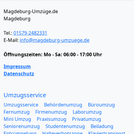
Magdeburg-Umzüge.de
Magdeburg
Tel.:
01579-2482331
E-Mail:
info@magdeburg-umzuege.de
Öffnungszeiten:
Mo - Sa: 06:00 - 17:00 Uhr
Impressum
Datenschutz
Umzugsservice
Umzugsservice
Behördenumzug
Büroumzug
Fernumzug
Firmenumzug
Laborumzug
Mini Umzug
Praxisumzug
Privatumzug
Seniorenumzug
Studentenumzug
Beiladung
Entrümpelung
Halteverbotszone
Klaviertransport